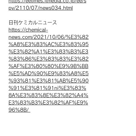
https://eetimes.itmedia.co.jp/ee/s
pv/2110/07/news034.html
日刊ケミカルニュース
https://chemical-
news.com/2021/10/06/%E3%82
%A8%E3%83%AC%E3%83%95
%E3%82%A1%E3%83%B3%E3
%83%86%E3%83%83%E3%82
%AF%E3%80%80%E9%9B%BB
%E5%AD%90%E9%83%A8%E5
%93%81%E3%81%AB%E5%90
%91%E3%81%91ni%E3%83%
8A%E3%83%8E%E3%82%A4%
E3%83%B3%E3%82%AF%E9%
96%8B/ 