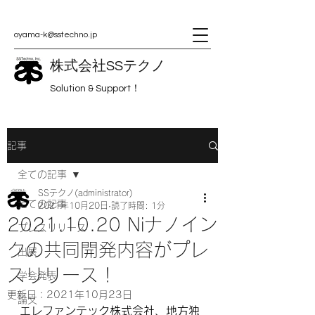
oyama-k@sstechno.jp
株式会社SSテクノ
Solution & Support！
記事
全ての記事
SSテクノ(administrator)
全ての記事
2021年10月20日
読了時間: 1分
2021.10.20 Niナノイン
プレスリリース
クの共同開発内容がプレ
出展
スリリース！
学会発表
更新日：
2021年10月23日
論文
エレファンテック株式会社、地方独